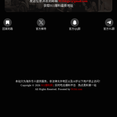
发送任意消息到邮箱
911blcgw@gmail.com
获取911爆料最新地址
回家的路
官方推特
官方QQ群
官方TG群
本站只为海外华人提供服务，非法律允许地区以及18岁以下用户禁止访问！
Copyright © 2026
911爆料网
| 实时吃瓜爆料平台 · 热点黑料第一站
All Rights Reserved. Powered by
911bl.com